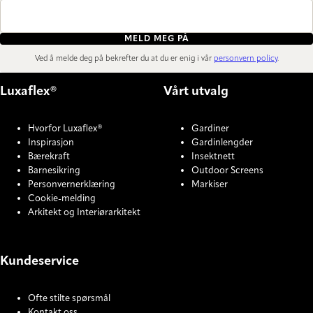
MELD MEG PÅ
Ved å melde deg på bekrefter du at du er enig i vår
personvern policy
.
Luxaflex®
Vårt utvalg
Hvorfor Luxaflex®
Gardiner
Inspirasjon
Gardinlengder
Bærekraft
Insektnett
Barnesikring
Outdoor Screens
Personvernerklæring
Markiser
Cookie-melding
Arkitekt og Interiørarkitekt
Kundeservice
Ofte stilte spørsmål
Kontakt oss