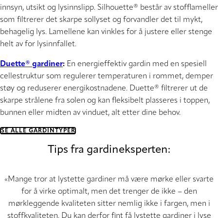
innsyn, utsikt og lysinnslipp. Silhouette® består av stofflameller
som filtrerer det skarpe sollyset og forvandler det til mykt,
behagelig lys. Lamellene kan vinkles for å justere eller stenge
helt av for lysinnfallet.
Duette® gardiner
:
En energieffektiv gardin med en spesiell
cellestruktur som regulerer temperaturen i rommet, demper
støy og reduserer energikostnadene. Duette® filtrerer ut de
skarpe strålene fra solen og kan fleksibelt plasseres i toppen,
bunnen eller midten av vinduet, alt etter dine behov.
SE ALLE GARDINTYPER
Tips fra gardineksperten:
«Mange tror at lystette gardiner må være mørke eller svarte
for å virke optimalt, men det trenger de ikke – den
mørkleggende kvaliteten sitter nemlig ikke i fargen, men i
stoffkvaliteten. Du kan derfor fint få lystette gardiner i lyse