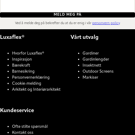
MELD MEG PÅ
Ved å melde deg på bekrefter du at du er enig i vår
personvern policy
.
Luxaflex®
Vårt utvalg
Hvorfor Luxaflex®
Gardiner
Inspirasjon
Gardinlengder
Bærekraft
Insektnett
Barnesikring
Outdoor Screens
Personvernerklæring
Markiser
Cookie-melding
Arkitekt og Interiørarkitekt
Kundeservice
Ofte stilte spørsmål
Kontakt oss