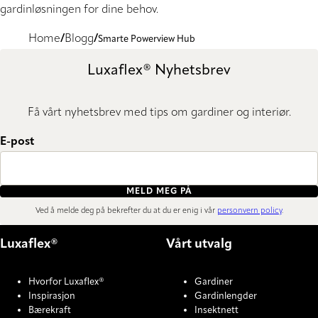
gardinløsningen for dine behov.
Home
Blogg
Smarte Powerview Hub
Luxaflex® Nyhetsbrev
Få vårt nyhetsbrev med tips om gardiner og interiør.
E-post
MELD MEG PÅ
Ved å melde deg på bekrefter du at du er enig i vår
personvern policy
.
Luxaflex®
Vårt utvalg
Hvorfor Luxaflex®
Gardiner
Inspirasjon
Gardinlengder
Bærekraft
Insektnett