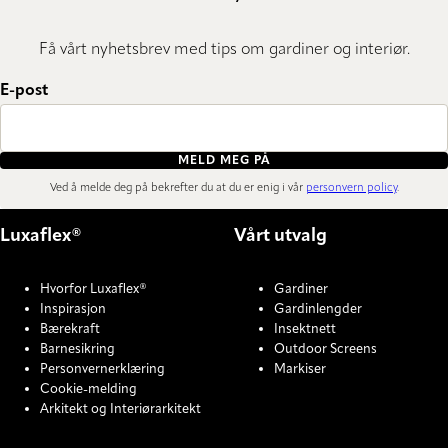
Få vårt nyhetsbrev med tips om gardiner og interiør.
E-post
MELD MEG PÅ
Ved å melde deg på bekrefter du at du er enig i vår
personvern policy
.
Luxaflex®
Vårt utvalg
Hvorfor Luxaflex®
Gardiner
Inspirasjon
Gardinlengder
Bærekraft
Insektnett
Barnesikring
Outdoor Screens
Personvernerklæring
Markiser
Cookie-melding
Arkitekt og Interiørarkitekt