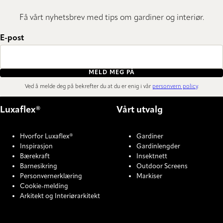
Få vårt nyhetsbrev med tips om gardiner og interiør.
E-post
MELD MEG PÅ
Ved å melde deg på bekrefter du at du er enig i vår
personvern policy
.
Luxaflex®
Vårt utvalg
Hvorfor Luxaflex®
Gardiner
Inspirasjon
Gardinlengder
Bærekraft
Insektnett
Barnesikring
Outdoor Screens
Personvernerklæring
Markiser
Cookie-melding
Arkitekt og Interiørarkitekt