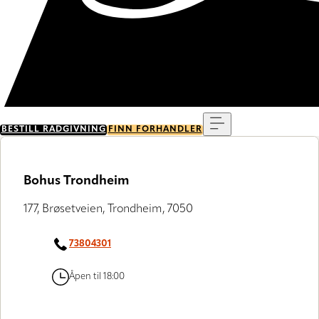
Meny
BESTILL RÅDGIVNING
FINN FORHANDLER
Bohus Trondheim
177, Brøsetveien, Trondheim, 7050
73804301
Åpen til 18:00