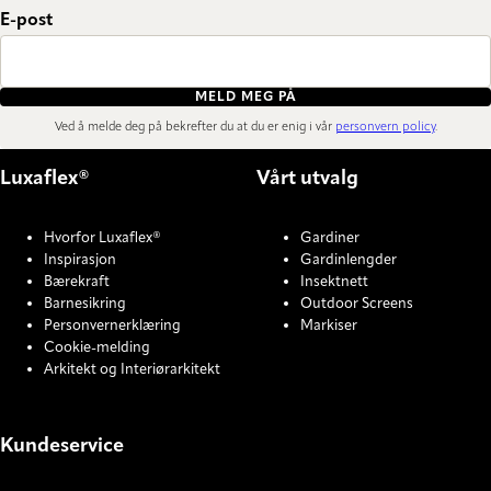
E-post
MELD MEG PÅ
Ved å melde deg på bekrefter du at du er enig i vår
personvern policy
.
Luxaflex®
Vårt utvalg
Hvorfor Luxaflex®
Gardiner
Inspirasjon
Gardinlengder
Bærekraft
Insektnett
Barnesikring
Outdoor Screens
Personvernerklæring
Markiser
Cookie-melding
Arkitekt og Interiørarkitekt
Kundeservice