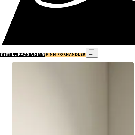
Meny
BESTILL RÅDGIVNING
FINN FORHANDLER
Go to item 0