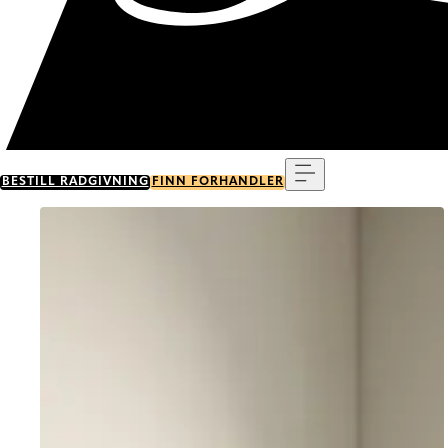
Meny
BESTILL RÅDGIVNING
FINN FORHANDLER
Go to item 0