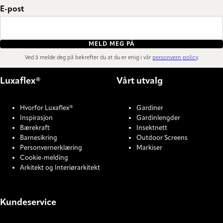
E-post
MELD MEG PÅ
Ved å melde deg på bekrefter du at du er enig i vår
personvern policy
.
Luxaflex®
Vårt utvalg
Hvorfor Luxaflex®
Gardiner
Inspirasjon
Gardinlengder
Bærekraft
Insektnett
Barnesikring
Outdoor Screens
Personvernerklæring
Markiser
Cookie-melding
Arkitekt og Interiørarkitekt
Kundeservice