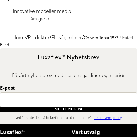
Innovative modeller med 5
års garanti
Home
Produkter
Plisségardiner
Corwen Topar 1972 Pleated
Blind
Luxaflex® Nyhetsbrev
Få vårt nyhetsbrev med tips om gardiner og interiør.
E-post
MELD MEG PÅ
Ved å melde deg på bekrefter du at du er enig i vår
personvern policy
.
Luxaflex®
Vårt utvalg