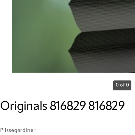
0 of 0
Originals 816829 816829
Plisségardiner