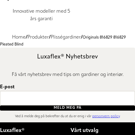
Innovative modeller med 5
års garanti
Home
Produkter
Plisségardiner
Originals 816829 816829
Pleated Blind
Luxaflex® Nyhetsbrev
Få vårt nyhetsbrev med tips om gardiner og interiør.
E-post
MELD MEG PÅ
Ved å melde deg på bekrefter du at du er enig i vår
personvern policy
.
Luxaflex®
Vårt utvalg