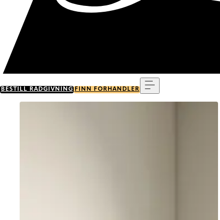
Meny
BESTILL RÅDGIVNING
FINN FORHANDLER
Go to item 0