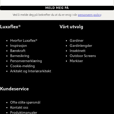
MELD MEG PÅ
Ved å melde deg på bekrefter du at du er enig i vår
personvern policy
.
Luxaflex®
Vårt utvalg
Hvorfor Luxaflex®
Gardiner
Inspirasjon
Gardinlengder
Bærekraft
Insektnett
Barnesikring
Outdoor Screens
Personvernerklæring
Markiser
Cookie-melding
Arkitekt og Interiørarkitekt
Kundeservice
Ofte stilte spørsmål
Kontakt oss
Produktmanualer