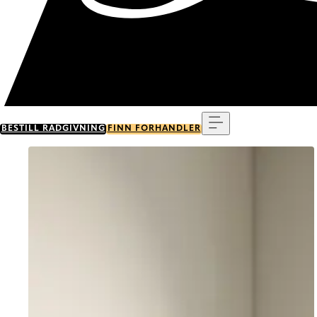
Meny
BESTILL RÅDGIVNING
FINN FORHANDLER
Go to item 0