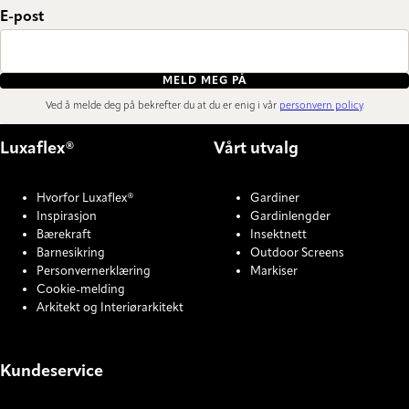
E-post
MELD MEG PÅ
Ved å melde deg på bekrefter du at du er enig i vår
personvern policy
.
Luxaflex®
Vårt utvalg
Hvorfor Luxaflex®
Gardiner
Inspirasjon
Gardinlengder
Bærekraft
Insektnett
Barnesikring
Outdoor Screens
Personvernerklæring
Markiser
Cookie-melding
Arkitekt og Interiørarkitekt
Kundeservice