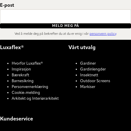
E-post
MELD MEG PÅ
Ved å melde deg på bekrefter du at du er enig i vår
personvern policy
.
Luxaflex®
Vårt utvalg
Hvorfor Luxaflex®
Gardiner
Inspirasjon
Gardinlengder
Bærekraft
Insektnett
Barnesikring
Outdoor Screens
Personvernerklæring
Markiser
Cookie-melding
Arkitekt og Interiørarkitekt
Kundeservice