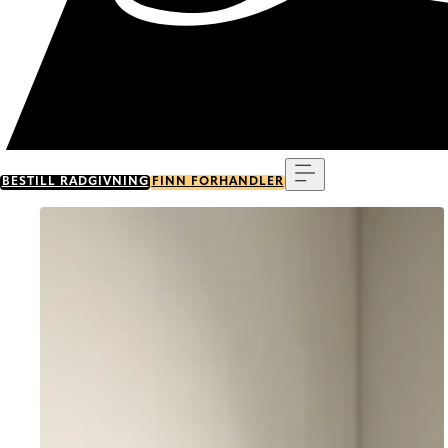
Meny
BESTILL RÅDGIVNING
FINN FORHANDLER
Go to item 0