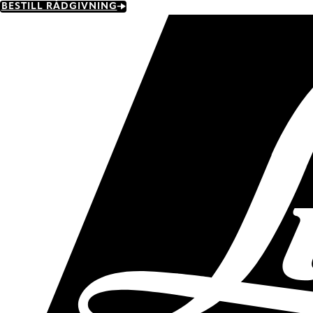
Skip
BESTILL RÅDGIVNING
to
main
content