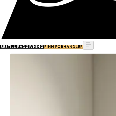
Meny
BESTILL RÅDGIVNING
FINN FORHANDLER
Go to item 0