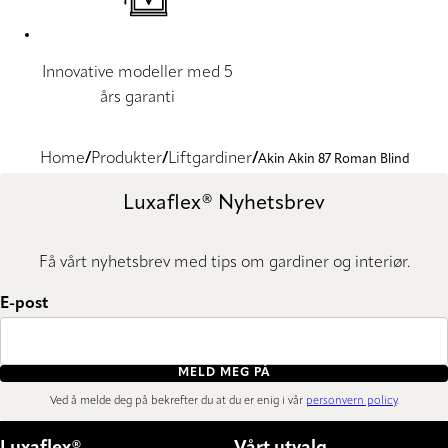
Innovative modeller med 5
års garanti
Home
Produkter
Liftgardiner
Akin Akin 87 Roman Blind
Luxaflex® Nyhetsbrev
Få vårt nyhetsbrev med tips om gardiner og interiør.
E-post
MELD MEG PÅ
Ved å melde deg på bekrefter du at du er enig i vår
personvern policy
.