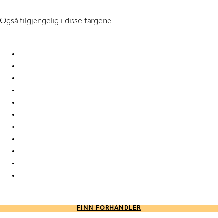
Også tilgjengelig i disse fargene
Akin Akin-00 Roman Blind
Akin Akin-01 Roman Blind
Akin Akin-06 Roman Blind
Akin Akin-08 Roman Blind
Akin Akin-09 Roman Blind
Akin Akin-12 Roman Blind
Akin Akin-55 Roman Blind
Akin Akin-84 Roman Blind
Akin Akin-87 Roman Blind
Akin Akin-88 Roman Blind
Akin Akin-89 Roman Blind
FINN FORHANDLER