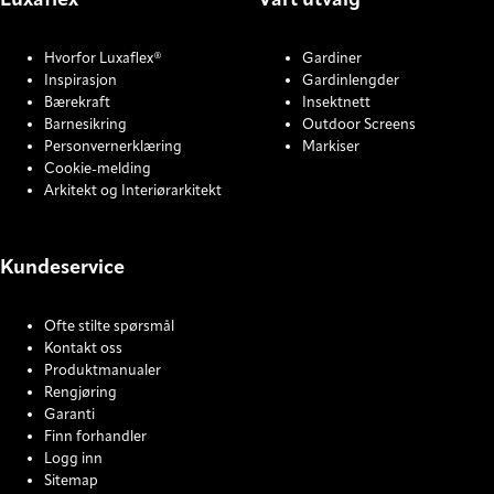
Luxaflex®
Vårt utvalg
Hvorfor Luxaflex®
Gardiner
Inspirasjon
Gardinlengder
Bærekraft
Insektnett
Barnesikring
Outdoor Screens
Personvernerklæring
Markiser
Cookie-melding
Arkitekt og Interiørarkitekt
Kundeservice
Ofte stilte spørsmål
Kontakt oss
Produktmanualer
Rengjøring
Garanti
Finn forhandler
Logg inn
Sitemap