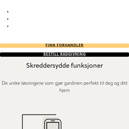
Allegory FR 2179 Duo roller blinds
Allegory FR 2180 Duo roller blinds
Allegory FR 2181 Duo roller blinds
FINN FORHANDLER
BESTILL RÅDGIVNING
Skreddersydde funksjoner
De unike løsningene som gjør gardinen perfekt til deg og ditt
hjem