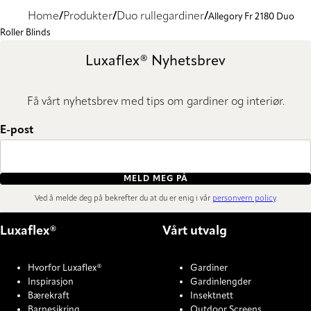
Home
Produkter
Duo rullegardiner
Allegory Fr 2180 Duo
Roller Blinds
Luxaflex® Nyhetsbrev
Få vårt nyhetsbrev med tips om gardiner og interiør.
E-post
MELD MEG PÅ
Ved å melde deg på bekrefter du at du er enig i vår
personvern policy
.
Luxaflex®
Vårt utvalg
Hvorfor Luxaflex®
Gardiner
Inspirasjon
Gardinlengder
Bærekraft
Insektnett
Barnesikring
Outdoor Screens