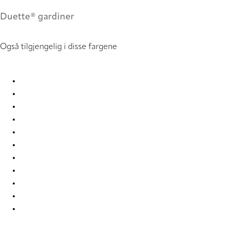
Duette® gardiner
Også tilgjengelig i disse fargene
Batiste full tone 2280 Duette
Batiste full tone 2281 Duette
Batiste full tone 2282 Duette
Batiste full tone 2284 Duette
Batiste full tone 2285 Duette
Batiste full tone 4292 Duette
Batiste full tone 7709 Duette
Batiste full tone 7714 Duette
Batiste full tone 9225 Duette
Batiste full tone 9228 Duette
Batiste full tone 9229 Duette