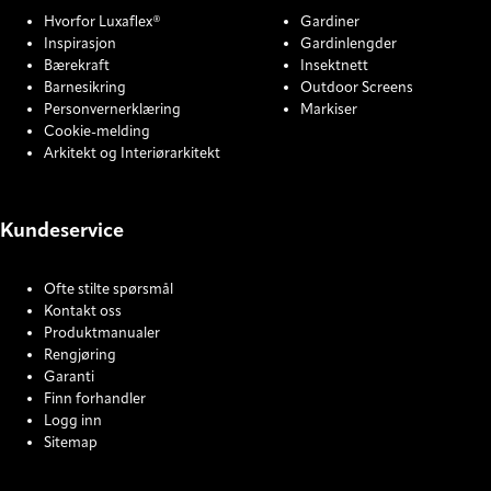
Hvorfor Luxaflex®
Gardiner
Inspirasjon
Gardinlengder
Bærekraft
Insektnett
Barnesikring
Outdoor Screens
Personvernerklæring
Markiser
Cookie-melding
Arkitekt og Interiørarkitekt
Kundeservice
Ofte stilte spørsmål
Kontakt oss
Produktmanualer
Rengjøring
Garanti
Finn forhandler
Logg inn
Sitemap
COOKIE SETTINGS