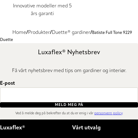
Innovative modeller med 5
års garanti
Home
Produkter
Duette® gardiner
Batiste Full Tone 9229
Duette
Luxaflex® Nyhetsbrev
Få vårt nyhetsbrev med tips om gardiner og interiør.
E-post
MELD MEG PÅ
Ved å melde deg på bekrefter du at du er enig i vår
personvern policy
.
Luxaflex®
Vårt utvalg