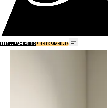
Meny
BESTILL RÅDGIVNING
FINN FORHANDLER
Go to item 0