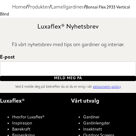
Home
Produkter
Lamellgardiner
Bonsai Flex 2933 Vertical
Blind
Luxaflex® Nyhetsbrev
Få vårt nyhetsbrev med tips om gardiner og interiør.
E-post
MELD MEG PÅ
Ved å melde deg på bekrefter du at du er enig i vår
personvern policy
.
Luxaflex®
Vårt utvalg
Hvorfor Luxaflex®
Gardiner
Inspirasjon
Gardinlengder
Bærekraft
Insektnett
Barnesikring
Outdoor Screens