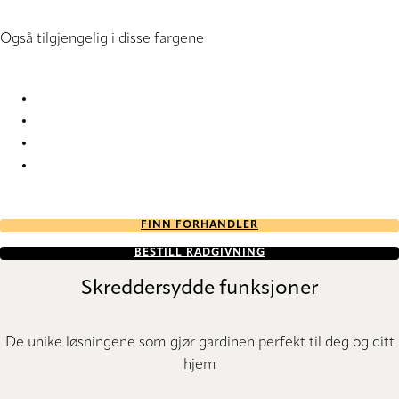
Også tilgjengelig i disse fargene
Bonsai Flex 2930 Vertical Blind
Bonsai Flex 2931 Vertical Blind
Bonsai Flex 2932 Vertical Blind
Bonsai Flex 2933 Vertical Blind
FINN FORHANDLER
BESTILL RÅDGIVNING
Skreddersydde funksjoner
De unike løsningene som gjør gardinen perfekt til deg og ditt
hjem