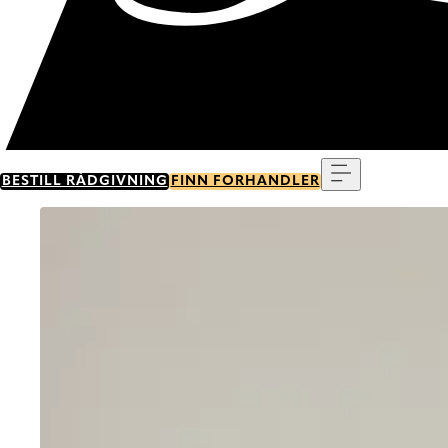
Meny
BESTILL RÅDGIVNING
FINN FORHANDLER
Go to item 0