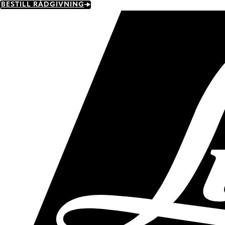
Skip
BESTILL RÅDGIVNING
to
main
content