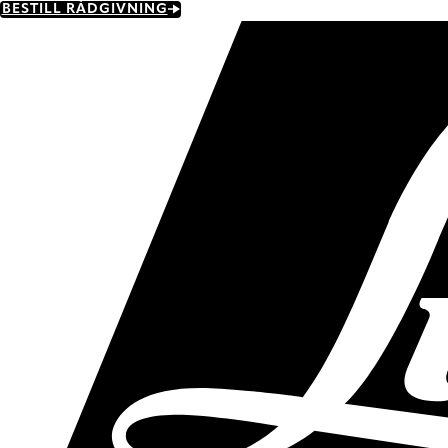
Skip
BESTILL RÅDGIVNING
to
main
content