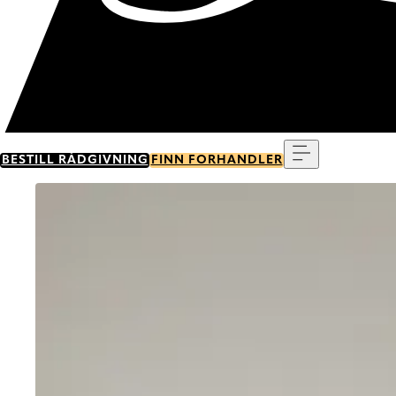
Meny
BESTILL RÅDGIVNING
FINN FORHANDLER
Go to item 0