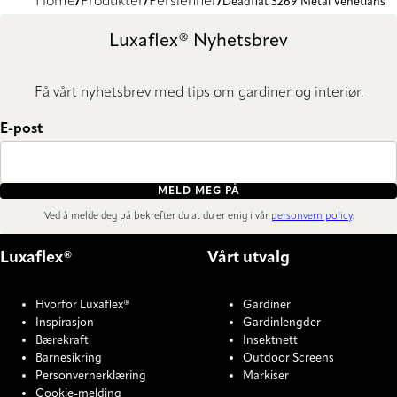
Home
Produkter
Persienner
Deadflat 3269 Metal Venetians
Luxaflex® Nyhetsbrev
Få vårt nyhetsbrev med tips om gardiner og interiør.
E-post
MELD MEG PÅ
Ved å melde deg på bekrefter du at du er enig i vår
personvern policy
.
Luxaflex®
Vårt utvalg
Hvorfor Luxaflex®
Gardiner
Inspirasjon
Gardinlengder
Bærekraft
Insektnett
Barnesikring
Outdoor Screens
Personvernerklæring
Markiser
Cookie-melding