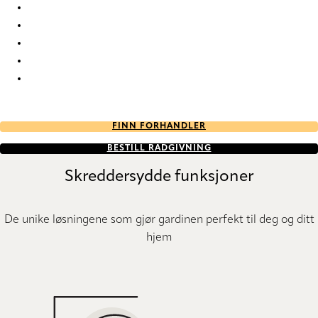
Deadflat 4062 Metal Venetians
Deadflat 4067 Metal Venetians
Deadflat 4070 Metal Venetians
Deadflat 4072 Metal Venetians
Deadflat 4145 Metal Venetians
FINN FORHANDLER
BESTILL RÅDGIVNING
Skreddersydde funksjoner
De unike løsningene som gjør gardinen perfekt til deg og ditt
hjem