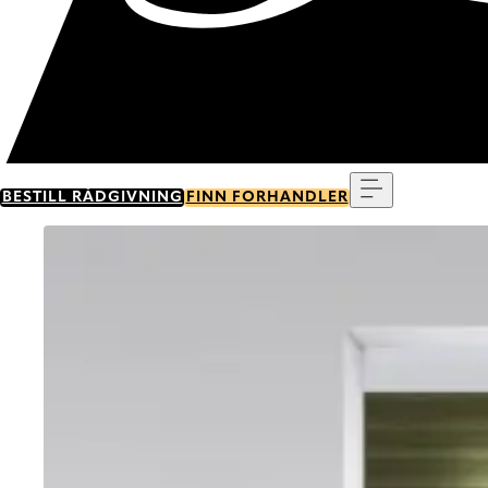
Meny
BESTILL RÅDGIVNING
FINN FORHANDLER
Go to item 0