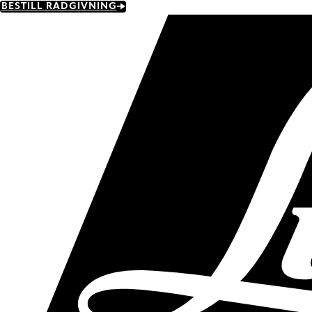
Skip
BESTILL RÅDGIVNING
to
main
content