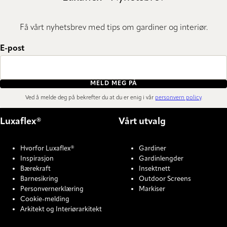
Få vårt nyhetsbrev med tips om gardiner og interiør.
E-post
MELD MEG PÅ
Ved å melde deg på bekrefter du at du er enig i vår
personvern policy
.
Luxaflex®
Vårt utvalg
Hvorfor Luxaflex®
Gardiner
Inspirasjon
Gardinlengder
Bærekraft
Insektnett
Barnesikring
Outdoor Screens
Personvernerklæring
Markiser
Cookie-melding
Arkitekt og Interiørarkitekt