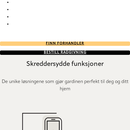
Eternal Re-Life 9851 Curtains
Eternal Re-Life 9852 Curtains
Eternal Re-Life 9853 Curtains
Eternal Re-Life 9854 Curtains
FINN FORHANDLER
BESTILL RÅDGIVNING
Skreddersydde funksjoner
De unike løsningene som gjør gardinen perfekt til deg og ditt
hjem