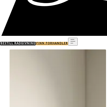
Meny
BESTILL RÅDGIVNING
FINN FORHANDLER
Go to item 0