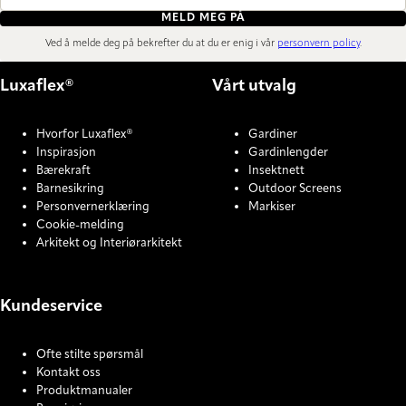
MELD MEG PÅ
Ved å melde deg på bekrefter du at du er enig i vår
personvern policy
.
Luxaflex®
Vårt utvalg
Hvorfor Luxaflex®
Gardiner
Inspirasjon
Gardinlengder
Bærekraft
Insektnett
Barnesikring
Outdoor Screens
Personvernerklæring
Markiser
Cookie-melding
Arkitekt og Interiørarkitekt
Kundeservice
Ofte stilte spørsmål
Kontakt oss
Produktmanualer