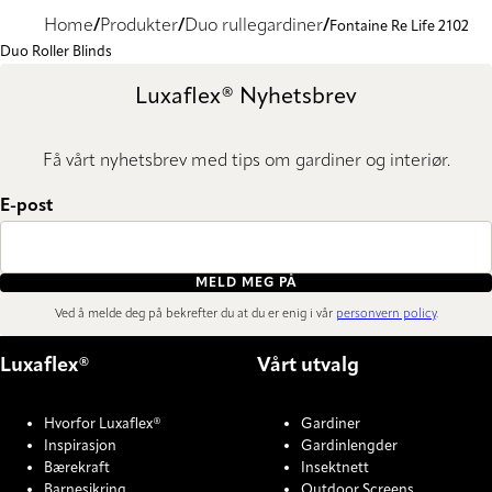
Home
Produkter
Duo rullegardiner
Fontaine Re Life 2102
Duo Roller Blinds
Luxaflex® Nyhetsbrev
Få vårt nyhetsbrev med tips om gardiner og interiør.
E-post
MELD MEG PÅ
Ved å melde deg på bekrefter du at du er enig i vår
personvern policy
.
Luxaflex®
Vårt utvalg
Hvorfor Luxaflex®
Gardiner
Inspirasjon
Gardinlengder
Bærekraft
Insektnett
Barnesikring
Outdoor Screens