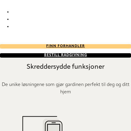
Fontaine Re-Life 2102 Duo roller blinds
Fontaine Re-Life 2103 Duo roller blinds
Fontaine Re-Life 2104 Duo roller blinds
FINN FORHANDLER
BESTILL RÅDGIVNING
Skreddersydde funksjoner
De unike løsningene som gjør gardinen perfekt til deg og ditt
hjem