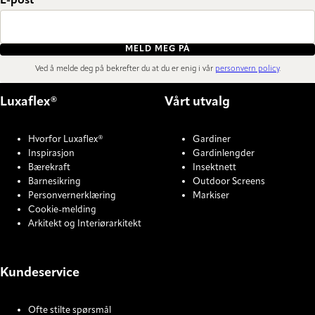
E-post
MELD MEG PÅ
Ved å melde deg på bekrefter du at du er enig i vår
personvern policy
.
Luxaflex®
Vårt utvalg
Hvorfor Luxaflex®
Gardiner
Inspirasjon
Gardinlengder
Bærekraft
Insektnett
Barnesikring
Outdoor Screens
Personvernerklæring
Markiser
Cookie-melding
Arkitekt og Interiørarkitekt
Kundeservice
Ofte stilte spørsmål