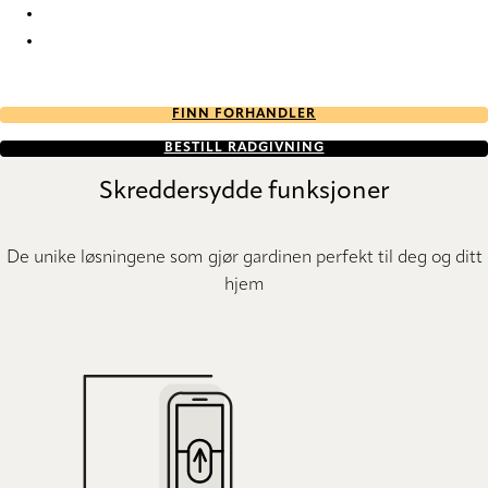
Forever Re-Life 9819 Roman Blind
Forever Re-Life 9820 Roman Blind
FINN FORHANDLER
BESTILL RÅDGIVNING
Skreddersydde funksjoner
De unike løsningene som gjør gardinen perfekt til deg og ditt
hjem