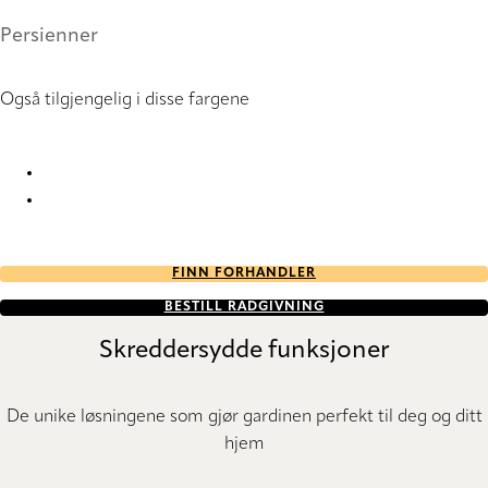
Persienner
Også tilgjengelig i disse fargene
Glitter 0865 Metal Venetians
Glitter 8736 Metal Venetians
FINN FORHANDLER
BESTILL RÅDGIVNING
Skreddersydde funksjoner
De unike løsningene som gjør gardinen perfekt til deg og ditt
hjem