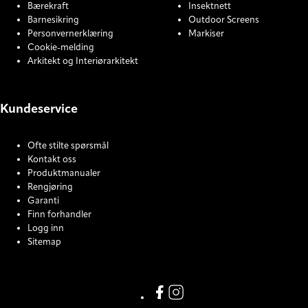
Bærekraft
Insektnett
Barnesikring
Outdoor Screens
Personvernerklæring
Markiser
Cookie-melding
Arkitekt og Interiørarkitekt
Kundeservice
Ofte stilte spørsmål
Kontakt oss
Produktmanualer
Rengjøring
Garanti
Finn forhandler
Logg inn
Sitemap
COOKIE SETTINGS
Facebook
Instagram