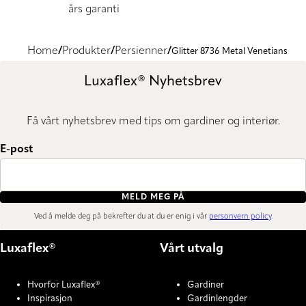
års garanti
Home
Produkter
Persienner
Glitter 8736 Metal Venetians
Luxaflex® Nyhetsbrev
Få vårt nyhetsbrev med tips om gardiner og interiør.
E-post
MELD MEG PÅ
Ved å melde deg på bekrefter du at du er enig i vår
personvern policy
.
Luxaflex®
Vårt utvalg
Hvorfor Luxaflex®
Gardiner
Inspirasjon
Gardinlengder