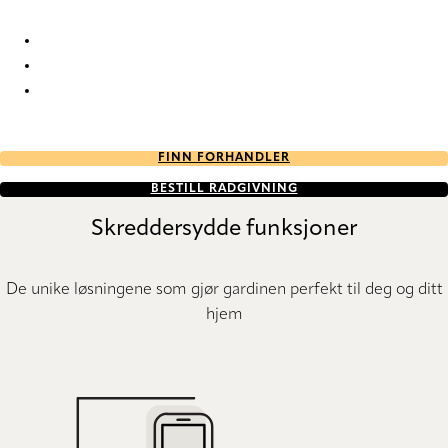
Grenoble 2105 Duo roller blinds
Grenoble 2106 Duo roller blinds
Grenoble 2107 Duo roller blinds
FINN FORHANDLER
BESTILL RÅDGIVNING
Skreddersydde funksjoner
De unike løsningene som gjør gardinen perfekt til deg og ditt
hjem