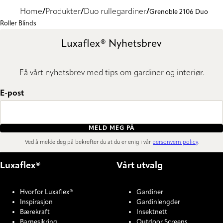
Home
Produkter
Duo rullegardiner
Grenoble 2106 Duo
Roller Blinds
Luxaflex® Nyhetsbrev
Få vårt nyhetsbrev med tips om gardiner og interiør.
E-post
MELD MEG PÅ
Ved å melde deg på bekrefter du at du er enig i vår
personvern policy
.
Luxaflex®
Vårt utvalg
Hvorfor Luxaflex®
Gardiner
Inspirasjon
Gardinlengder
Bærekraft
Insektnett
Barnesikring
Outdoor Screens