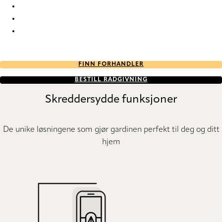
Hidden Hidden-88 Roman Blind
Hidden Hidden-89 Roman Blind
Hidden Hidden-99 Roman Blind
FINN FORHANDLER
BESTILL RÅDGIVNING
Skreddersydde funksjoner
De unike løsningene som gjør gardinen perfekt til deg og ditt
hjem