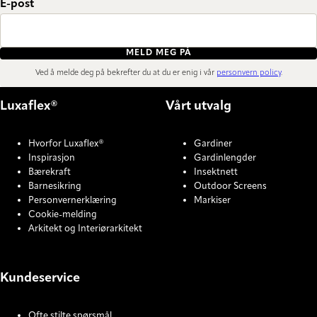
E-post
MELD MEG PÅ
Ved å melde deg på bekrefter du at du er enig i vår
personvern policy
.
Luxaflex®
Vårt utvalg
Hvorfor Luxaflex®
Gardiner
Inspirasjon
Gardinlengder
Bærekraft
Insektnett
Barnesikring
Outdoor Screens
Personvernerklæring
Markiser
Cookie-melding
Arkitekt og Interiørarkitekt
Kundeservice
Ofte stilte spørsmål