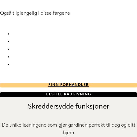
Også tilgjengelig i disse fargene
High High-00 Roman Blind
High High-09 Roman Blind
High High-70 Roman Blind
High High-88 Roman Blind
High High-89 Roman Blind
FINN FORHANDLER
BESTILL RÅDGIVNING
Skreddersydde funksjoner
De unike løsningene som gjør gardinen perfekt til deg og ditt
hjem