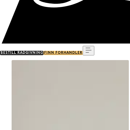
Meny
BESTILL RÅDGIVNING
FINN FORHANDLER
Go to item 0