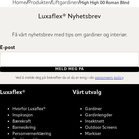
Home
Produkter
Liftgardiner
High High 00 Roman Blind
Luxaflex® Nyhetsbrev
Få vårt nyhetsbrev med tips om gardiner og interiør.
E-post
MELD MEG PÅ
Ved å melde deg på bekrefter du at du er enig i vår
personvern policy
.
Luxaflex®
Vårt utvalg
Hvorfor Luxaflex®
Gardiner
Inspirasjon
Gardinlengder
Bærekraft
Insektnett
Barnesikring
Outdoor Screens
Personvernerklæring
Markiser