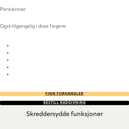
Persienner
Også tilgjengelig i disse fargene
Icon 3318 Metal Venetians
Icon 3319 Metal Venetians
Icon 3322 Metal Venetians
Icon 3323 Metal Venetians
Icon 4046 Metal Venetians
FINN FORHANDLER
BESTILL RÅDGIVNING
Skreddersydde funksjoner