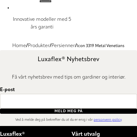
Innovative modeller med 5
års garanti
Home
Produkter
Persienner
Icon 3319 Metal Venetians
Luxaflex® Nyhetsbrev
Få vårt nyhetsbrev med tips om gardiner og interiør.
E-post
MELD MEG PÅ
Ved å melde deg på bekrefter du at du er enig i vår
personvern policy
.
Luxaflex®
Vårt utvalg