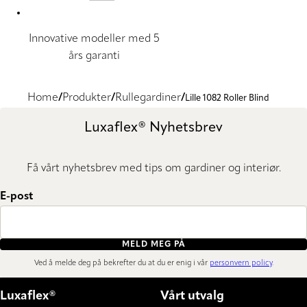
Innovative modeller med 5
års garanti
Home
Produkter
Rullegardiner
Lille 1082 Roller Blind
Luxaflex® Nyhetsbrev
Få vårt nyhetsbrev med tips om gardiner og interiør.
E-post
MELD MEG PÅ
Ved å melde deg på bekrefter du at du er enig i vår
personvern policy
.
Luxaflex®
Vårt utvalg