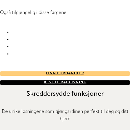
Også tilgjengelig i disse fargene
Lille 1082 Roller Blind
Lille 1083 Roller Blind
Lille 1084 Roller Blind
Lille 1096 Roller Blind
FINN FORHANDLER
BESTILL RÅDGIVNING
Skreddersydde funksjoner
De unike løsningene som gjør gardinen perfekt til deg og ditt
hjem