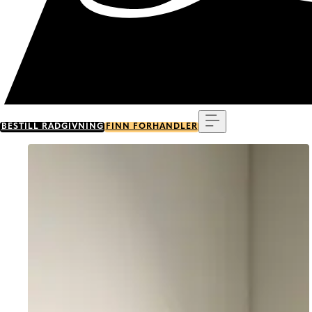
Meny
BESTILL RÅDGIVNING
FINN FORHANDLER
Go to item 0