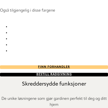
Også tilgjengelig i disse fargene
Lumiere 6386 Silhouette® Blinds
Lumiere 6387 Silhouette® Blinds
Lumiere 6388 Silhouette® Blinds
Lumiere 6389 Silhouette® Blinds
Lumiere 6390 Silhouette® Blinds
FINN FORHANDLER
BESTILL RÅDGIVNING
Skreddersydde funksjoner
De unike løsningene som gjør gardinen perfekt til deg og ditt
hjem