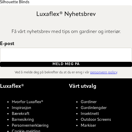
Silhouette Blinds
Luxaflex® Nyhetsbrev
Få vårt nyhetsbrev med tips om gardiner og interiør.
E-post
MELD MEG PÅ
Ved å melde deg på bekrefter du at du er enig i vår
personvern policy
.
Luxaflex®
Vårt utvalg
Hvorfor Luxaflex®
Gardiner
Inspirasjon
Gardinlengder
Bærekraft
Insektnett
Barnesikring
Outdoor Screens
Personvernerklæring
Markiser
Cookie-melding