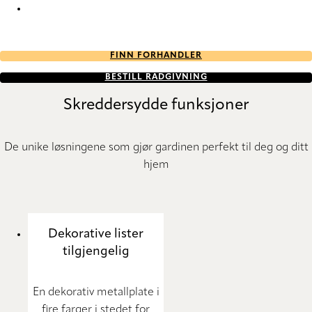
Lumiere RD 833 Roller Blind
FINN FORHANDLER
BESTILL RÅDGIVNING
Skreddersydde funksjoner
De unike løsningene som gjør gardinen perfekt til deg og ditt
hjem
Dekorative lister
tilgjengelig
En dekorativ metallplate i
fire farger i stedet for