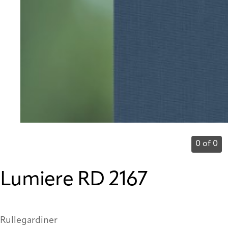
0 of 0
Lumiere RD 2167
Rullegardiner