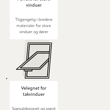
vinduer
Tilgjengelig i bredere
materialer for store
vinduer og dører
Velegnet for
takvinduer
Spesialdesignet og spent