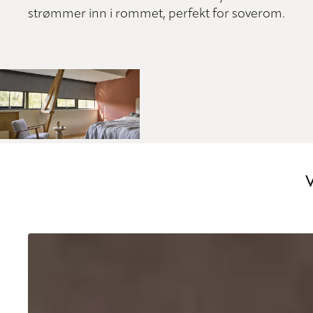
strømmer inn i rommet, perfekt for soverom.
V