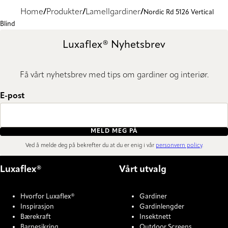
Home
Produkter
Lamellgardiner
Nordic Rd 5126 Vertical
Blind
Luxaflex® Nyhetsbrev
Få vårt nyhetsbrev med tips om gardiner og interiør.
E-post
MELD MEG PÅ
Ved å melde deg på bekrefter du at du er enig i vår
personvern policy
.
Luxaflex®
Vårt utvalg
Hvorfor Luxaflex®
Gardiner
Inspirasjon
Gardinlengder
Bærekraft
Insektnett
Barnesikring
Outdoor Screens