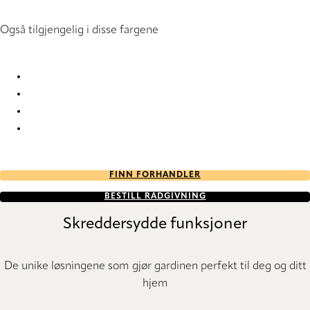
Også tilgjengelig i disse fargene
Nordic RD 5118 Vertical Blind
Nordic RD 5119 Vertical Blind
Nordic RD 5125 Vertical Blind
Nordic RD 5126 Vertical Blind
FINN FORHANDLER
BESTILL RÅDGIVNING
Skreddersydde funksjoner
De unike løsningene som gjør gardinen perfekt til deg og ditt
hjem