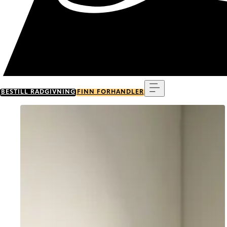
Meny
BESTILL RÅDGIVNING
FINN FORHANDLER
Go to item 0