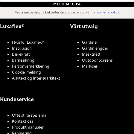
MELD MEG PÅ
Ved å melde deg på bekrefter du at du er enig i vår
personvern policy
.
Luxaflex®
Vårt utvalg
Hvorfor Luxaflex®
Gardiner
Inspirasjon
Gardinlengder
Bærekraft
Insektnett
Barnesikring
Outdoor Screens
Personvernerklæring
Markiser
Cookie-melding
Arkitekt og Interiørarkitekt
Kundeservice
Ofte stilte spørsmål
Kontakt oss
Produktmanualer
Rengjøring