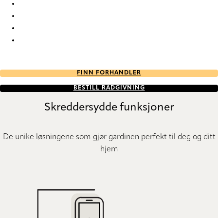
Nordic Re-Life duo tone 2692 Duette
Nordic Re-Life duo tone 2693 Duette
Nordic Re-Life duo tone 2694 Duette
Nordic Re-Life duo tone 2695 Duette
FINN FORHANDLER
BESTILL RÅDGIVNING
Skreddersydde funksjoner
De unike løsningene som gjør gardinen perfekt til deg og ditt
hjem