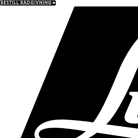
Skip
BESTILL RÅDGIVNING
to
main
content