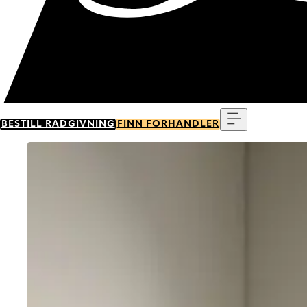
Meny
BESTILL RÅDGIVNING
FINN FORHANDLER
Go to item 0