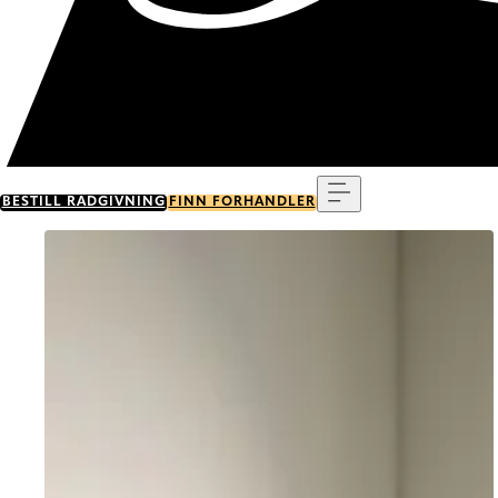
Meny
BESTILL RÅDGIVNING
FINN FORHANDLER
Go to item 0