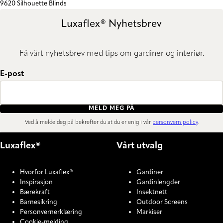
9620 Silhouette Blinds
Luxaflex® Nyhetsbrev
Få vårt nyhetsbrev med tips om gardiner og interiør.
E-post
MELD MEG PÅ
Ved å melde deg på bekrefter du at du er enig i vår
personvern policy
.
Luxaflex®
Vårt utvalg
Hvorfor Luxaflex®
Gardiner
Inspirasjon
Gardinlengder
Bærekraft
Insektnett
Barnesikring
Outdoor Screens
Personvernerklæring
Markiser
Cookie-melding