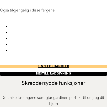
Også tilgjengelig i disse fargene
Originale Clearview 9620 Silhouette® Blinds
Originale Clearview 9621 Silhouette® Blinds
Originale Clearview 9623 Silhouette® Blinds
Originale Clearview 9625 Silhouette® Blinds
Originale Clearview 9627 Silhouette® Blinds
FINN FORHANDLER
BESTILL RÅDGIVNING
Skreddersydde funksjoner
De unike løsningene som gjør gardinen perfekt til deg og ditt
hjem