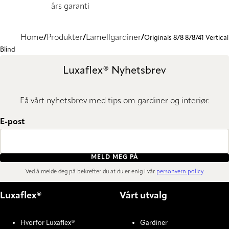
års garanti
Home
Produkter
Lamellgardiner
Originals 878 878741 Vertical
Blind
Luxaflex® Nyhetsbrev
Få vårt nyhetsbrev med tips om gardiner og interiør.
E-post
MELD MEG PÅ
Ved å melde deg på bekrefter du at du er enig i vår
personvern policy
.
Luxaflex®
Vårt utvalg
Hvorfor Luxaflex®
Gardiner