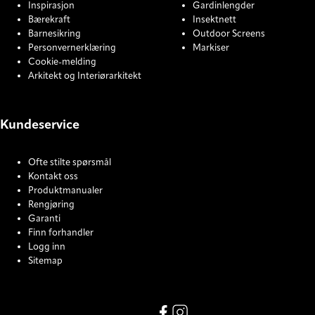
Inspirasjon
Gardinlengder
Bærekraft
Insektnett
Barnesikring
Outdoor Screens
Personvernerklæring
Markiser
Cookie-melding
Arkitekt og Interiørarkitekt
Kundeservice
Ofte stilte spørsmål
Kontakt oss
Produktmanualer
Rengjøring
Garanti
Finn forhandler
Logg inn
Sitemap
COOKIE SETTINGS
Facebook
Instagram