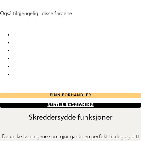
Også tilgjengelig i disse fargene
Originals 878 878000 Vertical Blind
Originals 878 878741 Vertical Blind
Originals 878 878765 Vertical Blind
Originals 878 878829 Vertical Blind
Originals 878 878936 Vertical Blind
Originals 878 878998 Vertical Blind
FINN FORHANDLER
BESTILL RÅDGIVNING
Skreddersydde funksjoner
De unike løsningene som gjør gardinen perfekt til deg og ditt