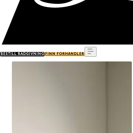
Meny
BESTILL RÅDGIVNING
FINN FORHANDLER
Go to item 0