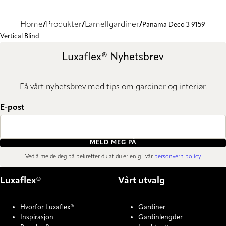
Home
Produkter
Lamellgardiner
Panama Deco 3 9159
Vertical Blind
Luxaflex® Nyhetsbrev
Få vårt nyhetsbrev med tips om gardiner og interiør.
E-post
MELD MEG PÅ
Ved å melde deg på bekrefter du at du er enig i vår
personvern policy
.
Luxaflex®
Vårt utvalg
Hvorfor Luxaflex®
Gardiner
Inspirasjon
Gardinlengder