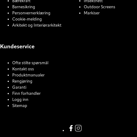
Bærekraft
Insektnett
Barnesikring
Outdoor Screens
Personvernerklæring
Markiser
Cookie-melding
Arkitekt og Interiørarkitekt
Kundeservice
Ofte stilte spørsmål
Kontakt oss
Produktmanualer
Rengjøring
Garanti
Finn forhandler
Logg inn
Sitemap
COOKIE SETTINGS
Facebook
Instagram