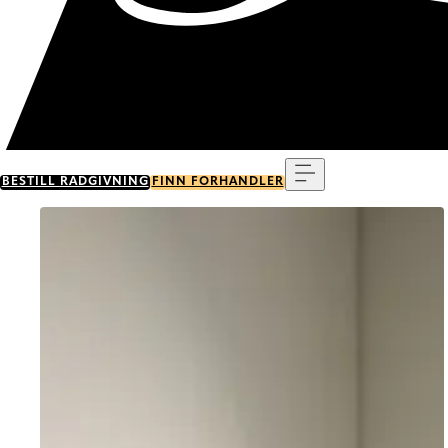
Meny
BESTILL RÅDGIVNING
FINN FORHANDLER
Go to item 0