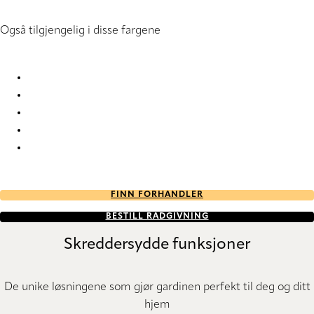
Også tilgjengelig i disse fargene
Panama Deco 3 2912 Vertical Blind
Panama Deco 3 9157 Vertical Blind
Panama Deco 3 9159 Vertical Blind
Panama Deco 3 9160 Vertical Blind
Panama Deco 3 9161 Vertical Blind
FINN FORHANDLER
BESTILL RÅDGIVNING
Skreddersydde funksjoner
De unike løsningene som gjør gardinen perfekt til deg og ditt
hjem