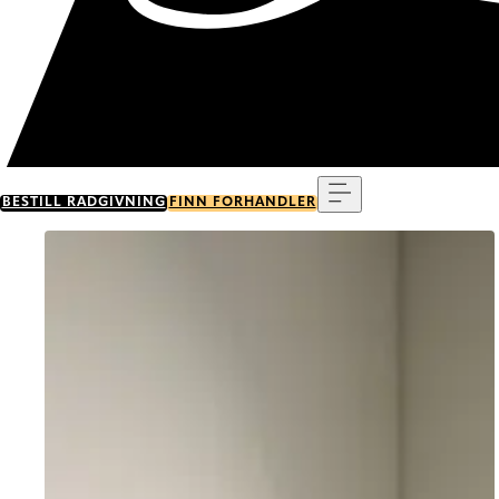
Meny
BESTILL RÅDGIVNING
FINN FORHANDLER
Go to item 0