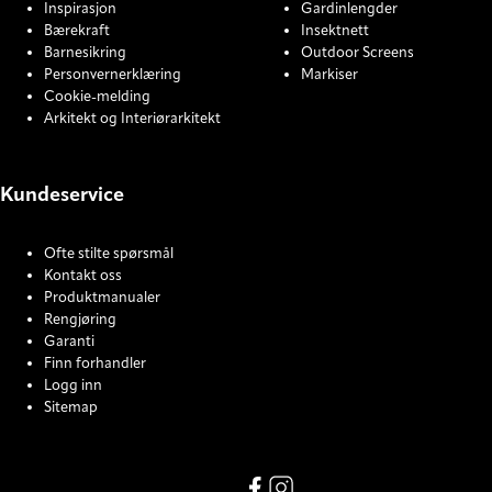
Inspirasjon
Gardinlengder
Bærekraft
Insektnett
Barnesikring
Outdoor Screens
Personvernerklæring
Markiser
Cookie-melding
Arkitekt og Interiørarkitekt
Kundeservice
Ofte stilte spørsmål
Kontakt oss
Produktmanualer
Rengjøring
Garanti
Finn forhandler
Logg inn
Sitemap
COOKIE SETTINGS
Facebook
Instagram