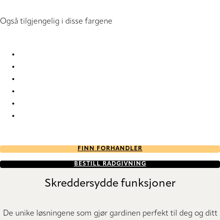
Også tilgjengelig i disse fargene
Panama Pro 5 4024 Vertical Blind
Panama Pro 5 4025 Vertical Blind
Panama Pro 5 4026 Vertical Blind
Panama Pro 5 4027 Vertical Blind
Panama Pro 5 4028 Vertical Blind
Panama Pro 5 6687 Vertical Blind
FINN FORHANDLER
BESTILL RÅDGIVNING
Skreddersydde funksjoner
De unike løsningene som gjør gardinen perfekt til deg og ditt