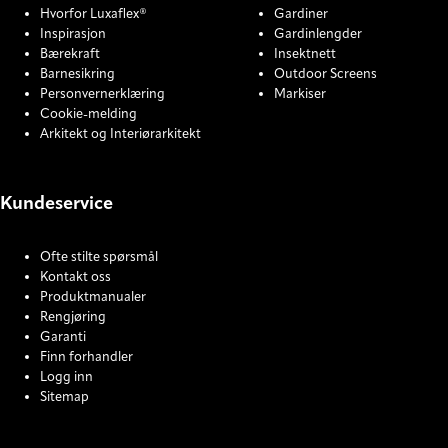
Hvorfor Luxaflex®
Gardiner
Inspirasjon
Gardinlengder
Bærekraft
Insektnett
Barnesikring
Outdoor Screens
Personvernerklæring
Markiser
Cookie-melding
Arkitekt og Interiørarkitekt
Kundeservice
Ofte stilte spørsmål
Kontakt oss
Produktmanualer
Rengjøring
Garanti
Finn forhandler
Logg inn
Sitemap
COOKIE SETTINGS