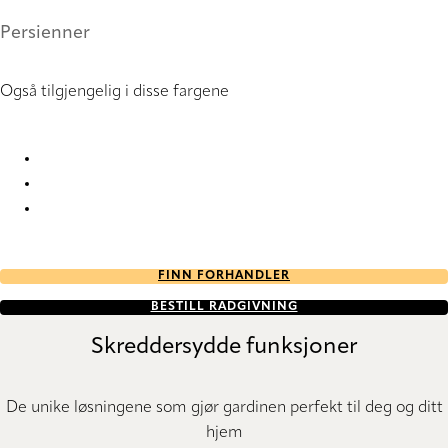
Persienner
Også tilgjengelig i disse fargene
Perforation 8 6127 Metal Venetians
Perforation 8 8091 Metal Venetians
Perforation 8 8094 Metal Venetians
FINN FORHANDLER
BESTILL RÅDGIVNING
Skreddersydde funksjoner
De unike løsningene som gjør gardinen perfekt til deg og ditt
hjem