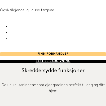
Også tilgjengelig i disse fargene
Riff 1073 Roller Blind
Riff 1079 Roller Blind
Riff 1081 Roller Blind
FINN FORHANDLER
BESTILL RÅDGIVNING
Skreddersydde funksjoner
De unike løsningene som gjør gardinen perfekt til deg og ditt
hjem