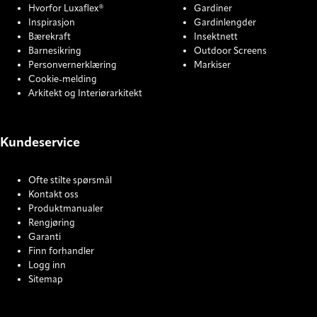
Hvorfor Luxaflex®
Gardiner
Inspirasjon
Gardinlengder
Bærekraft
Insektnett
Barnesikring
Outdoor Screens
Personvernerklæring
Markiser
Cookie-melding
Arkitekt og Interiørarkitekt
Kundeservice
Ofte stilte spørsmål
Kontakt oss
Produktmanualer
Rengjøring
Garanti
Finn forhandler
Logg inn
Sitemap
COOKIE SETTINGS