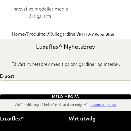
Innovative modeller med 5
års garanti
Home
Produkter
Rullegardiner
Riff 1079 Roller Blind
Luxaflex® Nyhetsbrev
Få vårt nyhetsbrev med tips om gardiner og interiør.
E-post
MELD MEG PÅ
Ved å melde deg på bekrefter du at du er enig i vår
personvern policy
.
Luxaflex®
Vårt utvalg