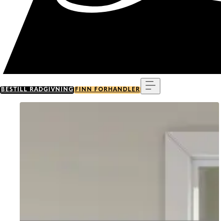
Meny
BESTILL RÅDGIVNING
FINN FORHANDLER
Go to item 0