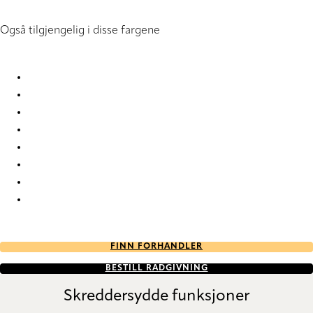
Også tilgjengelig i disse fargene
Solo Solo-00 Roman Blind
Solo Solo-01 Roman Blind
Solo Solo-08 Roman Blind
Solo Solo-09 Roman Blind
Solo Solo-10 Roman Blind
Solo Solo-80 Roman Blind
Solo Solo-87 Roman Blind
Solo Solo-90 Roman Blind
FINN FORHANDLER
BESTILL RÅDGIVNING
Skreddersydde funksjoner