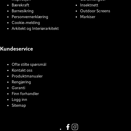
Bærekraft
Insektnett
Barnesikring
Outdoor Screens
Personvernerklæring
Markiser
Cookie-melding
Arkitekt og Interiørarkitekt
Kundeservice
Ofte stilte spørsmål
Kontakt oss
Produktmanualer
Rengjøring
Garanti
Finn forhandler
Logg inn
Sitemap
COOKIE SETTINGS
Facebook
Instagram