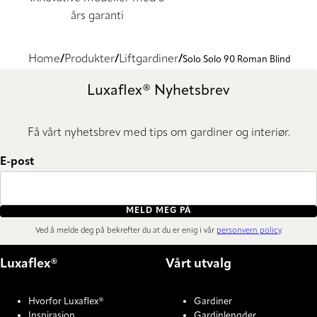
års garanti
Home
Produkter
Liftgardiner
Solo Solo 90 Roman Blind
Luxaflex® Nyhetsbrev
Få vårt nyhetsbrev med tips om gardiner og interiør.
E-post
MELD MEG PÅ
Ved å melde deg på bekrefter du at du er enig i vår
personvern policy
.
Luxaflex®
Vårt utvalg
Hvorfor Luxaflex®
Gardiner
Inspirasjon
Gardinlengder