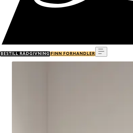
Meny
BESTILL RÅDGIVNING
FINN FORHANDLER
Go to item 0