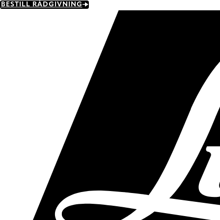
Skip
BESTILL RÅDGIVNING
to
main
content