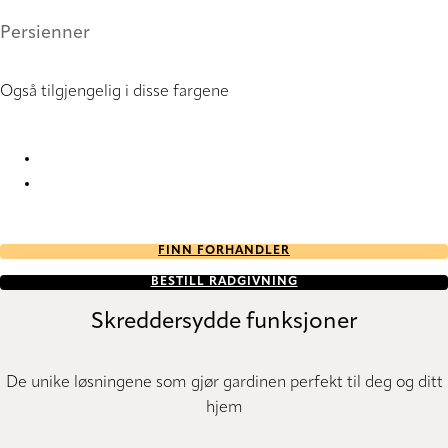
Persienner
Også tilgjengelig i disse fargene
Uni DuoTone 0902 Metal Venetians
Uni DuoTone 8721 Metal Venetians
FINN FORHANDLER
BESTILL RÅDGIVNING
Skreddersydde funksjoner
De unike løsningene som gjør gardinen perfekt til deg og ditt
hjem