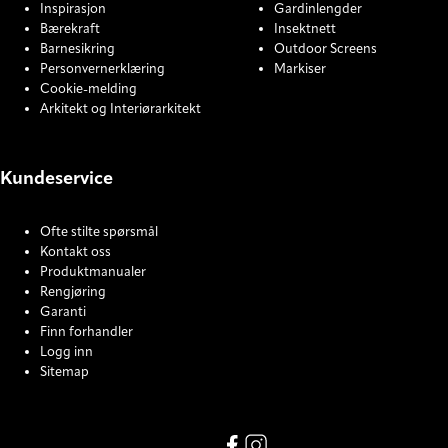
Inspirasjon
Gardinlengder
Bærekraft
Insektnett
Barnesikring
Outdoor Screens
Personvernerklæring
Markiser
Cookie-melding
Arkitekt og Interiørarkitekt
Kundeservice
Ofte stilte spørsmål
Kontakt oss
Produktmanualer
Rengjøring
Garanti
Finn forhandler
Logg inn
Sitemap
COOKIE SETTINGS
Facebook
Instagram