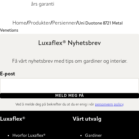
års garanti
Home
Produkter
Persienner
Uni Duotone 8721 Metal
Venetians
Luxaflex® Nyhetsbrev
Få vårt nyhetsbrev med tips om gardiner og interiør.
E-post
MELD MEG PÅ
Ved å melde deg på bekrefter du at du er enig i vår
personvern policy
.
Luxaflex®
Vårt utvalg
Hvorfor Luxaflex®
Gardiner