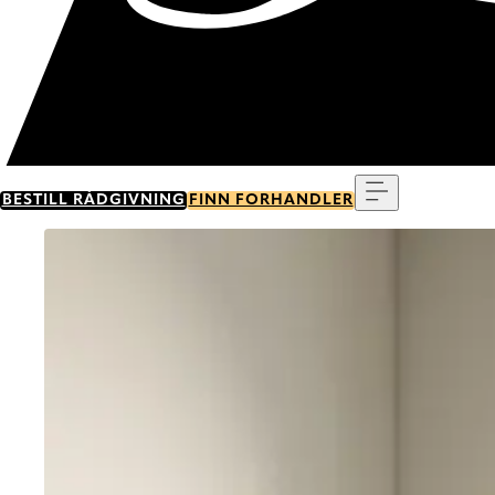
Meny
BESTILL RÅDGIVNING
FINN FORHANDLER
Go to item 0