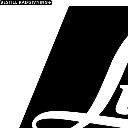
Skip
BESTILL RÅDGIVNING
to
main
content