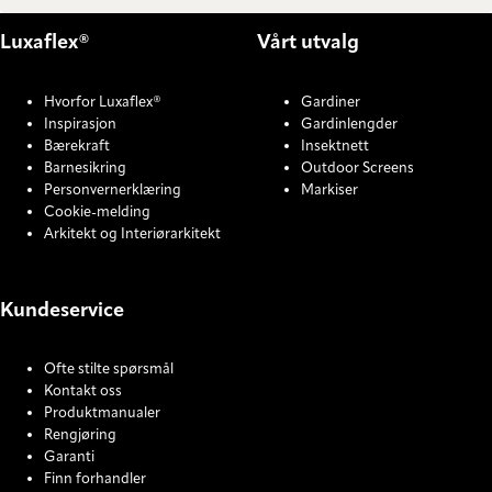
Luxaflex®
Vårt utvalg
Hvorfor Luxaflex®
Gardiner
Inspirasjon
Gardinlengder
Bærekraft
Insektnett
Barnesikring
Outdoor Screens
Personvernerklæring
Markiser
Cookie-melding
Arkitekt og Interiørarkitekt
Kundeservice
Ofte stilte spørsmål
Kontakt oss
Produktmanualer
Rengjøring
Garanti
Finn forhandler