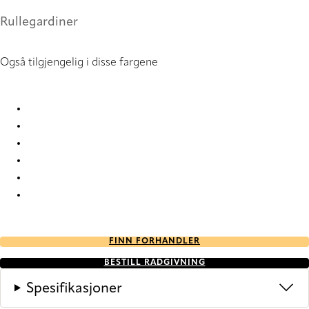
Rullegardiner
Også tilgjengelig i disse fargene
Verosol Enviroscreen 2 802000 Roller Blind
Verosol Enviroscreen 2 802741 Roller Blind
Verosol Enviroscreen 2 802765 Roller Blind
Verosol Enviroscreen 2 802829 Roller Blind
Verosol Enviroscreen 2 802936 Roller Blind
Verosol Enviroscreen 2 802998 Roller Blind
FINN FORHANDLER
BESTILL RÅDGIVNING
Spesifikasjoner