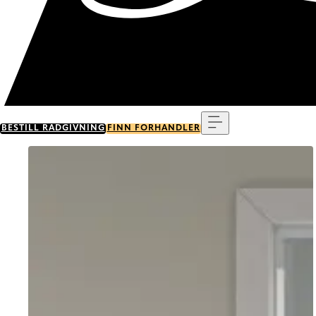
Meny
BESTILL RÅDGIVNING
FINN FORHANDLER
Go to item 0