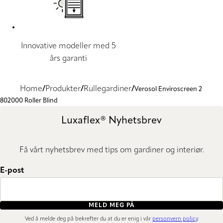
Innovative modeller med 5
års garanti
Home
Produkter
Rullegardiner
Verosol Enviroscreen 2
802000 Roller Blind
Luxaflex® Nyhetsbrev
Få vårt nyhetsbrev med tips om gardiner og interiør.
E-post
MELD MEG PÅ
Ved å melde deg på bekrefter du at du er enig i vår
personvern policy
.