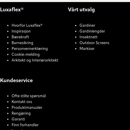
Luxaflex®
Vårt utvalg
Hvorfor Luxaflex®
Gardiner
Inspirasjon
Gardinlengder
Bærekraft
Insektnett
Barnesikring
Outdoor Screens
Personvernerklæring
Markiser
Cookie-melding
Arkitekt og Interiørarkitekt
Kundeservice
Ofte stilte spørsmål
Kontakt oss
Produktmanualer
Rengjøring
Garanti
Finn forhandler