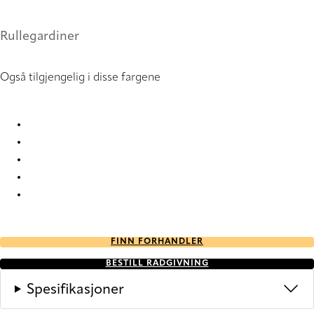
Rullegardiner
Også tilgjengelig i disse fargene
Verosol Silverscreen 203 3 203Fb01 Roller Blind
Verosol Silverscreen 203 3 203Fb02 Roller Blind
Verosol Silverscreen 203 3 203Fd01 Roller Blind
Verosol Silverscreen 203 3 203Fd02 Roller Blind
Verosol Silverscreen 203 3 203Fd03 Roller Blind
FINN FORHANDLER
BESTILL RÅDGIVNING
Spesifikasjoner