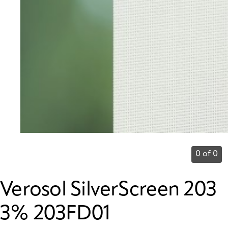
0 of 0
Verosol SilverScreen 203
3% 203FD01