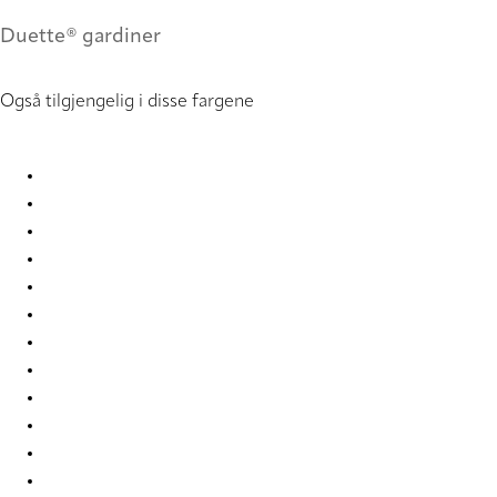
Duette® gardiner
Også tilgjengelig i disse fargene
Batiste duo tone 2246 Duette
Batiste duo tone 2247 Duette
Batiste duo tone 2248 Duette
Batiste duo tone 2249 Duette
Batiste duo tone 2250 Duette
Batiste duo tone 4276 Duette
Batiste duo tone 501 Duette
Batiste duo tone 7651 Duette
Batiste duo tone 7656 Duette
Batiste duo tone 7662 Duette
Batiste duo tone 9220 Duette
Batiste duo tone 9224 Duette