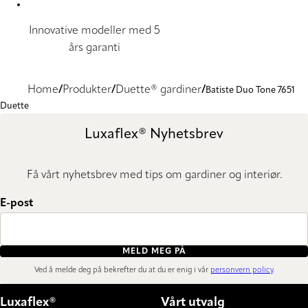
Innovative modeller med 5
års garanti
Home
Produkter
Duette® gardiner
Batiste Duo Tone 7651
Duette
Luxaflex® Nyhetsbrev
Få vårt nyhetsbrev med tips om gardiner og interiør.
E-post
MELD MEG PÅ
Ved å melde deg på bekrefter du at du er enig i vår
personvern policy
.
Luxaflex®
Vårt utvalg